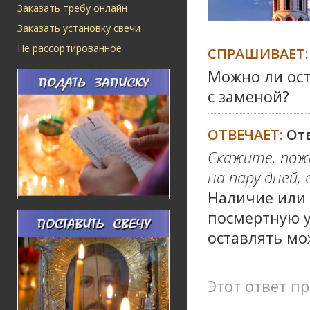
Заказать требу онлайн
Заказать установку свечи
Не рассортированное
СПРАШИВАЕТ:
Можно ли ост
с заменой?
ОТВЕЧАЕТ:
От
Скажите, пож
на пару дней, 
Наличие или 
посмертную у
оставлять мо
Этот ответ пр