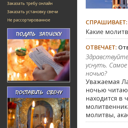
Заказать требу онлайн
Заказать установку свечи
Не рассортированное
СПРАШИВАЕТ:
Какие молит
ОТВЕЧАЕТ:
От
Здравствуйте
уснуть. Само
ночью?
Уважаемая Ла
ночью читаю
находится в 
молитвенника
молитвы, ака