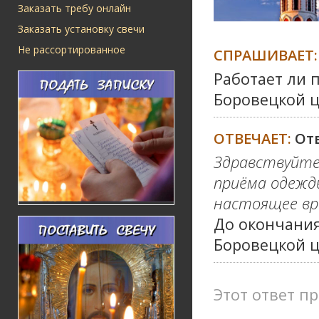
Заказать требу онлайн
Заказать установку свечи
Не рассортированное
СПРАШИВАЕТ:
Работает ли 
Боровецкой ц
ОТВЕЧАЕТ:
От
Здравствуйте
приёма одежд
настоящее вре
До окончани
Боровецкой ц
Этот ответ пр