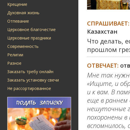
Крещение
Духовная жизнь
Отпевание
СПРАШИВАЕТ:
Церковное благочестие
Казахстан
Церковные праздники
Что делать, 
Современность
прошлом гре
Религии
Разное
ОТВЕЧАЕТ:
от
Заказать требу онлайн
Мне так нужна
Заказать установку свечи
«Ищите, и об
Не рассортированное
и к вам. В па
еще в раннем 
нешуточные г
похоронены в 
вспомнилось, 