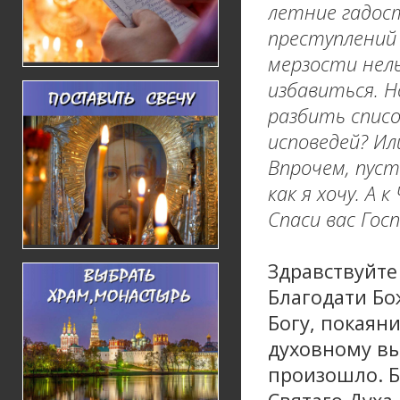
летние гадос
преступлений
мерзости нел
избавиться. Н
разбить списо
исповедей? Ил
Впрочем, пуст
как я хочу. А 
Спаси вас Гос
Здравствуйте 
Благодати Бо
Богу, покаян
духовному вы
произошло. Б