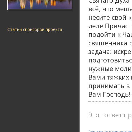
Святаго Духа
всё, что меш
несите свой «
деле Причаст
Статьи спонсоров проекта
подойти к Ча
священника р
задача: искре
подготовитьс
нужные молит
Вами тяжких г
принимать в 
Вам Господь
Этот ответ пр
Вернуться к списку во