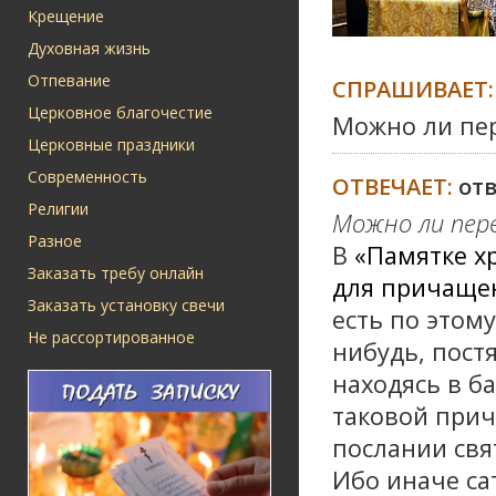
Крещение
Духовная жизнь
Отпевание
СПРАШИВАЕТ:
Церковное благочестие
Можно ли пер
Церковные праздники
Современность
ОТВЕЧАЕТ:
от
Религии
Можно ли пер
Разное
В
«Памятке х
Заказать требу онлайн
для причаще
Заказать установку свечи
есть по этом
Не рассортированное
нибудь, пост
находясь в б
таковой прич
послании свя
Ибо иначе сат