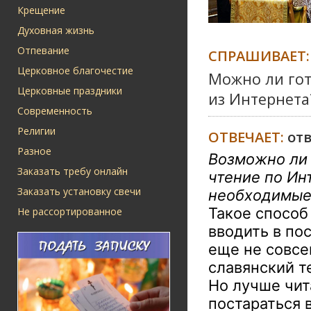
Крещение
Духовная жизнь
Отпевание
СПРАШИВАЕТ:
Церковное благочестие
Можно ли гот
Церковные праздники
из Интернета
Современность
Религии
ОТВЕЧАЕТ:
от
Разное
Возможно ли 
Заказать требу онлайн
чтение по Ин
Заказать установку свечи
необходимые
Такое способ
Не рассортированное
вводить в по
еще не совсе
славянский т
Но лучше чит
постараться 