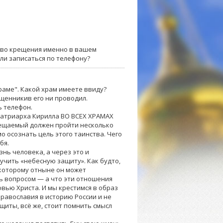
тво крещения именно в вашем
ли записаться по телефону?
раме". Какой храм имеете ввиду?
щенникив его ни проводил.
ь телефон.
Патриарха Кирилла ВО ВСЕХ ХРАМАХ
рещаемый должен пройти несколько
о осознать цель этого таинства. Чего
бя.
нь человека, а через это и
чить «небесную защиту». Как будто,
 которому отныне он может
ь вопросом — а что эти отношения
овью Христа. И мы крестимся в образ
Православия в историю России и не
иты, всё же, стоит помнить смысл