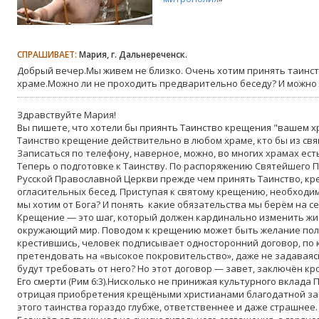
СПРАШИВАЕТ:
Мария, г. Дальнереченск.
Добрый вечер.Мы живем не близко. Очень хотим принять таинс
храме.Можно ли не проходить предварительно беседу? И можно 
Здравствуйте Мария!
Вы пишете, что хотели бы приянть Таинство крещения "вашем х
Таинство крещение действительно в любом храме, кто бы из свя
Записаться по телефону, наверное, можно, во многих храмах ест
Теперь о подготовке к Таинству. По распоряжению Святейшего 
Русской Православной Церкви прежде чем принять Таинство, к
огласительных бесед. Приступая к святому крещению, необходим
мы хотим от Бога? И понять какие обязательства мы берём на се
Крещение — это шаг, который должен кардинально изменить жиз
окружающий мир. Поводом к крещению может быть желание полу
крестившись, человек подписывает односторонний договор, по
претендовать на «высокое покровительство», даже не задаваяс
будут требовать от него? Но этот договор — завет, заключён кр
Его смерти (Рим 6:3).Нисколько не принижая культурного вклада 
отрицая приобретения крещёными христианами благодатной защ
этого таинства гораздо глубже, ответственнее и даже страшнее.