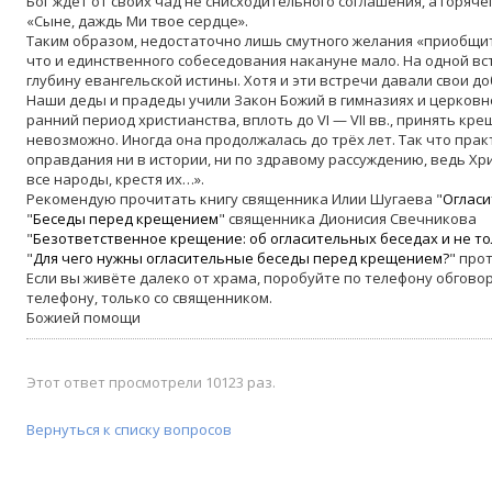
Бог ждёт от своих чад не снисходительного соглашения, а горяче
«Сыне, даждь Ми твое сердце».
Таким образом, недостаточно лишь смутного желания «приобщит
что и единственного собеседования накануне мало. На одной в
глубину евангельской истины. Хотя и эти встречи давали свои д
Наши деды и прадеды учили Закон Божий в гимназиях и церковно
ранний период христианства, вплоть до VI — VII вв., принять кр
невозможно. Иногда она продолжалась до трёх лет. Так что прак
оправдания ни в истории, ни по здравому рассуждению, ведь Хр
все народы, крестя их…».
Рекомендую прочитать книгу священника Илии Шугаева "
Оглас
"
Беседы перед крещением
" священника Дионисия Свечникова
"
Безответственное крещение: об огласительных беседах и не т
"
Для чего нужны огласительные беседы перед крещением?
" про
Если вы живёте далеко от храма, поробуйте по телефону обгово
телефону, только со священником.
Божией помощи
Этот ответ просмотрели 10123 раз.
Вернуться к списку вопросов