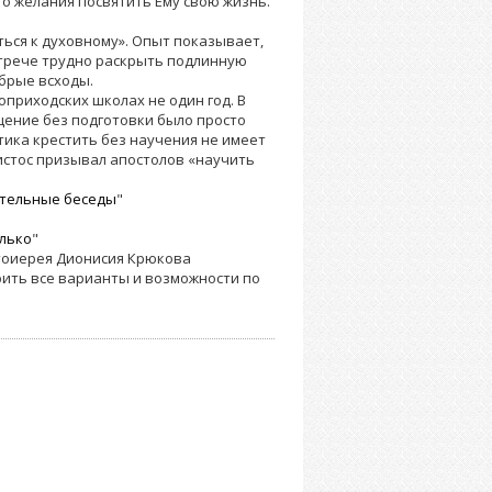
го желания посвятить Ему свою жизнь.
ься к духовному». Опыт показывает,
стрече трудно раскрыть подлинную
обрые всходы.
приходских школах не один год. В
ещение без подготовки было просто
тика крестить без научения не имеет
истос призывал апостолов «научить
ительные беседы
"
олько
"
тоиерея Дионисия Крюкова
рить все варианты и возможности по