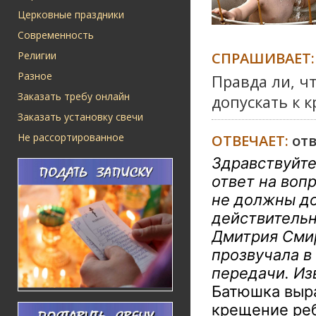
Церковные праздники
Современность
СПРАШИВАЕТ:
Религии
Разное
Правда ли, ч
Заказать требу онлайн
допускать к 
Заказать установку свечи
Не рассортированное
ОТВЕЧАЕТ:
от
Здравствуйте
ответ на вопр
не должны д
действительн
Дмитрия Смир
прозвучала в
передачи. Из
Батюшка выра
крещение реб