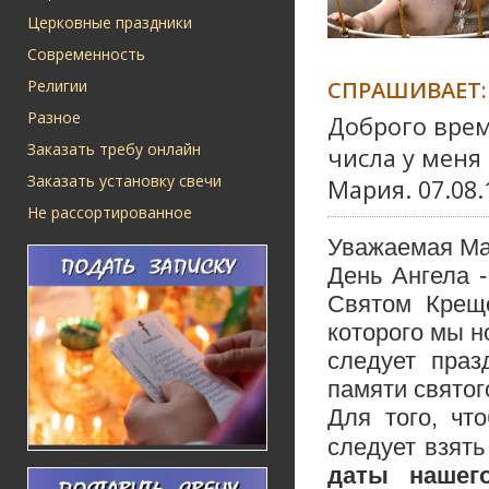
Церковные праздники
Современность
СПРАШИВАЕТ:
Религии
Разное
Доброго врем
Заказать требу онлайн
числа у меня 
Заказать установку свечи
Мария. 07.08.
Не рассортированное
Уважаемая Ма
День Ангела 
Святом Креще
которого мы н
следует праз
памяти святог
Для того, чт
следует взят
даты нашег