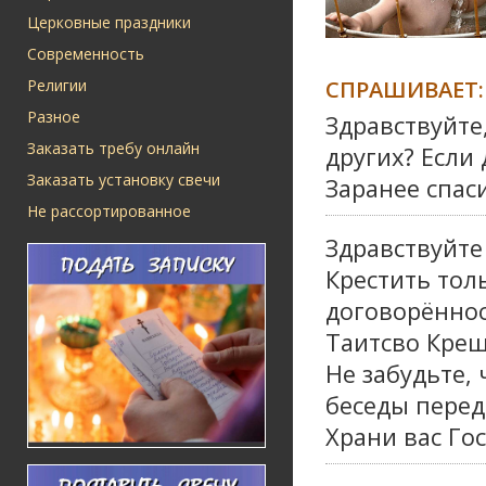
Церковные праздники
Современность
СПРАШИВАЕТ:
Религии
Разное
Здравствуйте
Заказать требу онлайн
других? Если 
Заказать установку свечи
Заранее спаси
Не рассортированное
Здравствуйте
Крестить тол
договорённос
Таитсво Крещ
Не забудьте,
беседы пере
Храни вас Го