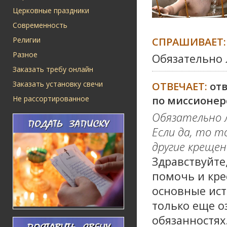
Церковные праздники
Современность
СПРАШИВАЕТ:
Религии
Разное
Обязательно 
Заказать требу онлайн
Заказать установку свечи
ОТВЕЧАЕТ:
от
по миссионер
Не рассортированное
Обязательно л
Если да, то т
другие крещены
Здравствуйте
помочь и кре
основные ист
только еще о
обязанностях