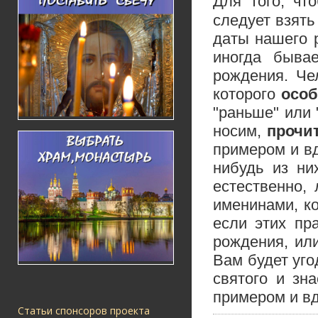
Для того, чт
следует взят
даты нашего 
иногда быва
рождения. Че
которого
особ
"раньше" или
носим,
прочи
примером и вд
нибудь из ни
естественно, 
именинами, ко
если этих пр
рождения, ил
Вам будет уго
святого и зн
примером и в
Статьи спонсоров проекта