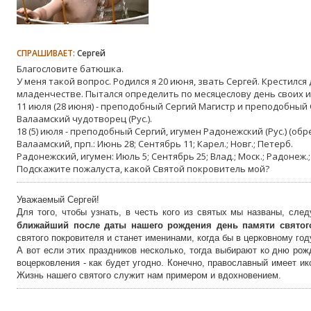
СПРАШИВАЕТ:
Сергей
Благословите батюшка.
У меня такой вопрос. Родился я 20 июня, звать Сергей. Крестился 
младенчестве. Пытался определить по месяцеслову день своих
11 июля (28 июня) - преподобный Сергий Магистр и преподобный С
Валаамский чудотворец (Рус.).
18 (5) июля - преподобный Сергий, игумен Радонежский (Рус.) (об
Валаамский, прп.: Июнь 28; Сентябрь 11; Карел.; Новг.; Петерб.
Радонежский, игумен: Июль 5; Сентябрь 25; Влад.; Моск.; Радонеж.;
Подскажите пожалуста, какой Святой покровитель мой?
Уважаемый Сергей!
Для того, чтобы узнать, в честь кого из святых мы названы, сле
ближайший после даты нашего рождения день памяти святог
святого покровителя и станет именинами, когда бы в церковному год
А вот если этих праздников несколько, тогда выбирают ко дню
рож
воцерковления - как будет угодно. Конечно, православный имеет ико
Жизнь нашего святого служит нам примером и вдохновением.