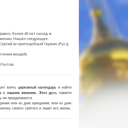
давно, более 40 лет назад, в
 именин. Нашёл следующее
ергий (и преподобный Герман (Рус.)),
ретение мощей).
 Ростов.
дует взять
церковный календарь
и найти
о с нашим именем. Этот д
ень памяти
у ни праздновался.
дения или ко дню крещения, или ко дню
ночку своего святого и знает его жизнь.