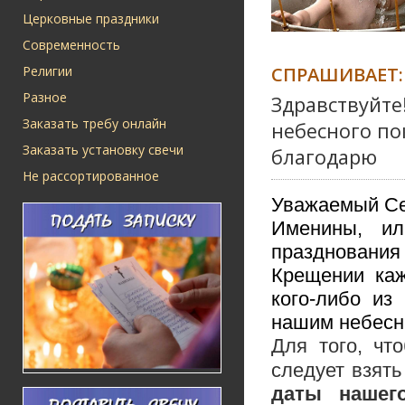
Церковные праздники
Современность
СПРАШИВАЕТ:
Религии
Разное
Здравствуйте
Заказать требу онлайн
небесного по
Заказать установку свечи
благодарю
Не рассортированное
Уважаемый С
Именины, ил
празднования
Крещении каж
кого-либо из
нашим небесн
Для того, чт
следует взят
даты нашег