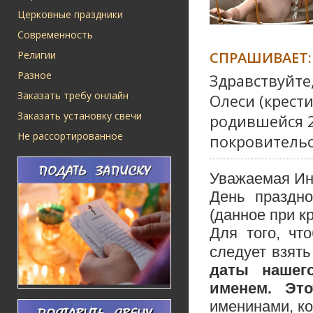
Церковные праздники
Современность
СПРАШИВАЕТ:
Религии
Разное
Здравствуйте
Заказать требу онлайн
Олеси (крест
Заказать установку свечи
родившейся 25
Не рассортированное
покровительс
Уважаемая Ин
День праздно
(данное при к
Для того, чт
следует взят
даты нашег
именем. Эт
именинами, ко