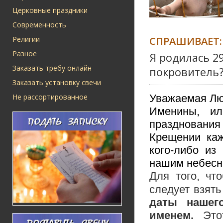
Церковные праздники
Современность
СПРАШИВАЕТ:
Религии
Разное
Я родилась 29
Заказать требу онлайн
покровитель
Заказать установку свечи
Не рассортированное
Уважаемая Лю
Именины, ил
празднования
Крещении каж
кого-либо из
нашим небесн
Для того, чт
следует взят
даты нашег
именем.
Это