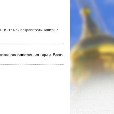
ны и кто мой покровитель.Нашла на
ляется
равноапостольная царица Елена
,