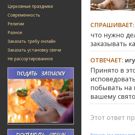
Церковные праздники
Современность
СПРАШИВАЕТ:
Религии
Разное
что нужно де
Заказать требу онлайн
заказывать к
Заказать установку свечи
Не рассортированное
ОТВЕЧАЕТ:
иг
Принято в эт
исповедовать
побывать на 
вашему свят
Этот ответ пр
Вернуться к списку во