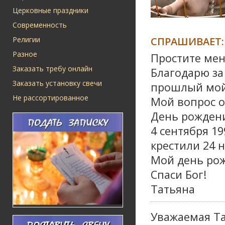
Церковные праздники
Современность
СПРАШИВАЕТ:
Религии
Разное
Простите мен
Заказать требу онлайн
Благодарю з
Заказать установку свечи
прошлый мой 
Не рассортированное
Мой вопрос о
День рождени
4 сентября 19
крестили 24 н
Мой день рож
Спаси Бог!
Татьяна
Уважаемая Та