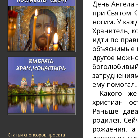
День Ангела 
при Святом К
носим. У каж
Хранитель, к
идти по прав
объяснимые п
другое можн
боголюбивый 
затруднениям
ему помогал.
Какого ж
христиан о
Раньше дава
родился. Сей
рождения, а
Статьи спонсоров проекта
далеко от дн