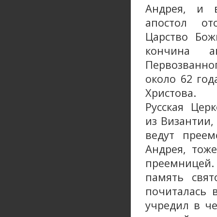
Андрея, и 
апостол о
Царство Бож
кончина а
Первозванн
около 62 год
Христова.
Русская Цер
из Византии,
ведут преем
Андрея, тоже
преемнице
память свят
почиталась 
учредил в ч