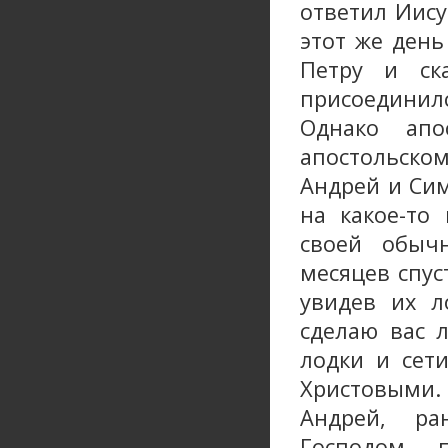
ответил Иису
этот же день
Петру и ск
присоединилс
Однако апо
апостольском
Андрей и Си
на какое-то
своей обыч
месяцев спус
увидев их л
сделаю вас 
лодки и сет
Христовыми.
Андрей, ра
Господом, 