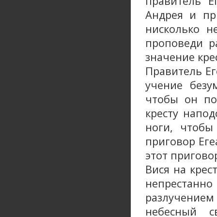
правитель Е
Андрея и пр
нисколько н
проповеди р
значение кре
Правитель Ег
учение безу
чтобы он по
кресту напод
ноги, чтобы
приговор Еге
этот приговор
Вися на крес
непрестанно
разлучением
небесный с