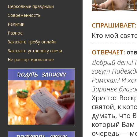
Церковные праздники
Современность
СПРАШИВАЕТ:
Религии
Разное
Кто мой свят
Заказать требу онлайн
Заказать установку свечи
ОТВЕЧАЕТ:
от
Не рассортированное
Добрый день! 
зовут Надежд
Римская? И х
Заранее благо
Христос Воск
святой, к ко
думать, что 
который Вам 
очередь — м