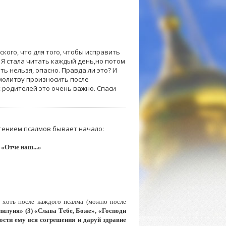
кого, что для того, чтобы исправить
. Я стала читать каждый день,но потом
ь нельзя, опасно. Правда ли это? И
 молитву произносить после
х родителей это очень важно. Спаси
чтением псалмов бывает начало:
о
«Отче наш...»
 хоть после каждого псалма (можно после
илуия» (3) «Слава Тебе, Боже», «Господи
ости ему вся согрешения и даруй здравие