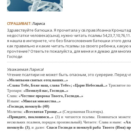
СПРАШИВАЕТ:
Лариса
Здравствуйте батюшка. Я прочитала у св.прав.Иоанна Кронштадс
недостатки человека(сына), нужно читать псалмы 54,23,7,10,76,11
я нашла в интернете, что без благословения батюшки этого делат
как правильно и какие читать псалмы за своего ребенка, какую
прочтение? Ответьте пожалуйста, для меня и я думаю для многи
Господи
Уважаемая Лариса!
Чтение псалтири не может быть опасным, это суерерие. Перед 
«Молитвами святых отец наших...»
«Слава Тебе, Боже наш, слава Тебе»; «Царю Небесный...»
Трисвятое п
Тропари:
«Помилуй нас, Господи...»
Слава:
«Честное пророка Твоего, Господи...»
И ныне:
«Многая множества...»
«Господи, помилуй» (40)
Молитва:
«Всесвятая Троице...»
(Следованная Псалтирь).
«Приидите, поклонимся...»
(3) и читаются псалмы. Поминаться можете
нескольких псалмов, порядок произвольный). Читаете: Слава и ныне:
«Алл
помилуй» (3)
, и далее:
Спаси Господи и помилуй раба Твоего (Имя) пр