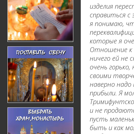
изделия перес
справиться с 
я понимаю, ч
переквалифици
которые я оче
Отношение к п
ничего ей не с
очень горько,
своими творче
наверно надо 
прибыли. Я мо
Тримифунтско
и не продаютс
пусть маленьк
быть и как мо