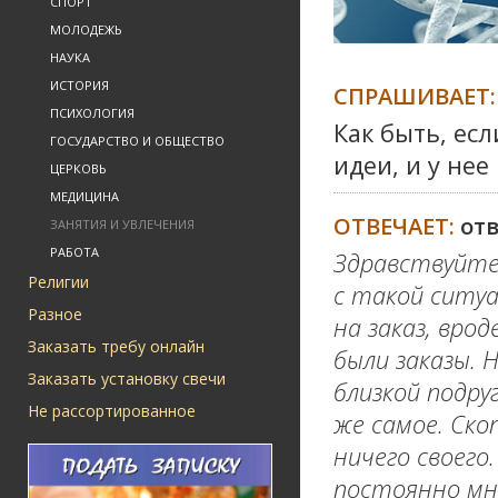
СПОРТ
МОЛОДЕЖЬ
НАУКА
ИСТОРИЯ
СПРАШИВАЕТ:
ПСИХОЛОГИЯ
Как быть, ес
ГОСУДАРСТВО И ОБЩЕСТВО
идеи, и у нее
ЦЕРКОВЬ
МЕДИЦИНА
ОТВЕЧАЕТ:
от
ЗАНЯТИЯ И УВЛЕЧЕНИЯ
РАБОТА
Здравствуйте
Религии
с такой ситуа
Разное
на заказ, вро
Заказать требу онлайн
были заказы. 
Заказать установку свечи
близкой подру
Не рассортированное
же самое. Ско
ничего своего
постоянно мне