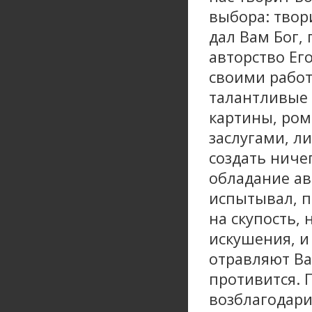
выбора: твори
дал Вам Бог, 
авторство Ег
своими работ
талантливые 
картины, ром
заслугами, л
создать ниче
обладание ав
испытывал, п
на скупость,
искушения, и
отравляют Ва
противится. 
возблагодарит