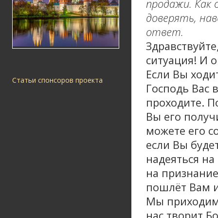
продажи. Как 
доверять, нав
ответ.
Здравствуйте
ситуация! И 
Если Вы ходи
Статьи спонсоров проекта
Господь Вас 
проходите. П
Вы его получ
можете его с
если Вы будет
надеяться на
на признание
пошлёт Вам и 
Мы приходим 
нас творит Бо