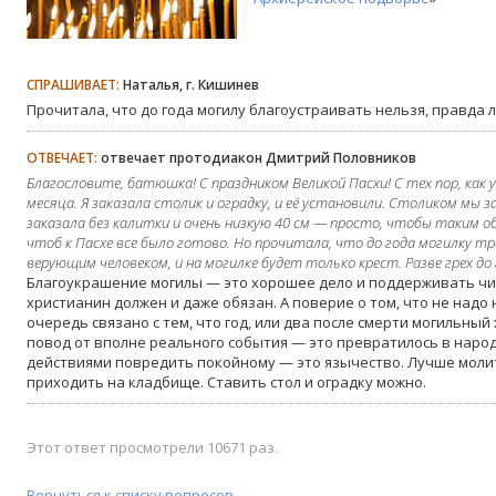
СПРАШИВАЕТ:
Наталья, г. Кишинев
Прочитала, что до года могилу благоустраивать нельзя, правда л
ОТВЕЧАЕТ:
отвечает протодиакон Дмитрий Половников
Благословите, батюшка! С праздником Великой Пасхи! С тех пор, как
месяца. Я заказала столик и оградку, и её установили. Столиком мы 
заказала без калитки и очень низкую 40 см — просто, чтобы таким 
чтоб к Пасхе все было готово. Но прочитала, что до года могилку т
верующим человеком, и на могилке будет только крест. Разве грех до
Благоукрашение могилы — это хорошее дело и поддерживать чи
христианин должен и даже обязан. А поверие о том, что не надо 
очередь связано с тем, что год, или два после смерти могильный
повод от вполне реального события — это превратилось в наро
действиями повредить покойному — это язычество. Лучше молит
приходить на кладбище. Ставить стол и оградку можно.
Этот ответ просмотрели 10671 раз.
Вернуться к списку вопросов