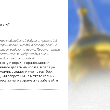
и это?
 умер мой любимый дедушка, прошло 2,5
забронировали место. А оградку вообще
образом выделить место. Просто хотела,
рогать нельзя. Дедушка был очень
 года ставить оградку?
стоту и порядок православный
ничего делать на могиле, в первую
 холмик оседает и уже потом, беря
дный запрет. Вы не можете своими
есь за него в храме и не забывайте