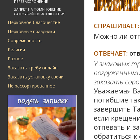
ПЕРЕЗАХОРОНЕНИЕ
ЗАПРЕТ НА ПОМИНОВЕНИЕ
САМОУБИЙЦ И ИСКЛЮЧЕНИЯ
Церковное благочестие
СПРАШИВАЕТ:
Церковные праздники
Можно ли от
Современность
Религии
ОТВЕЧАЕТ:
от
Разное
У знакомых тр
Заказать требу онлайн
погруженными,
Заказать установку свечи
заказать соро
Не рассортированное
Уважаемая Ва
погибшие так
завершить Та
если крещен
отпевать и з
обратиться к