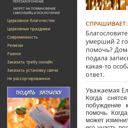
ПЕРЕЗАХОРОНЕНИЕ
ЗАПРЕТ НА ПОМИНОВЕНИЕ
САМОУБИЙЦ И ИСКЛЮЧЕНИЯ
Церковное благочестие
СПРАШИВАЕТ:
Церковные праздники
Благословите
Современность
умерший 2 го
Религии
помочь? Дома
Разное
подала запис
Заказать требу онлайн
какая-то осо
Заказать установку свечи
ответ.
Не рассортированное
Уважаемая Ел
Когда снятс
побуждение 
помочь. Когд
может изменит
его участь по