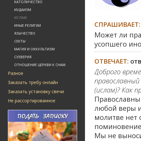
КАТОЛИЧЕСТВО
ИУДАИЗМ
ИСЛАМ
СПРАШИВАЕТ:
ИНЫЕ РЕЛИГИИ
Может ли пра
ЯЗЫЧЕСТВО
СЕКТЫ
усопшего ин
МАГИЯ И ОККУЛЬТИЗМ
СУЕВЕРИЯ
ОТВЕЧАЕТ:
от
ОТНОШЕНИЕ ЦЕРКВИ К СНАМ
Доброго врем
Разное
православный
Заказать требу онлайн
(ислам)? Как 
Заказать установку свечи
Православный
Не рассортированное
любой веры 
молитве нет 
поминовение 
Мы не выноси