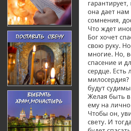
гарантирует,
она дает нам
сомнения, до
Что ждет ино
Бог хочет сп
свою руку. Но
многие. Но, 
спасение и дл
сердце. Есть
милосердия? 
будут судимы
Желая быть в
ему на лично
Чтобы он, уви
свету. И тог
будет спасат