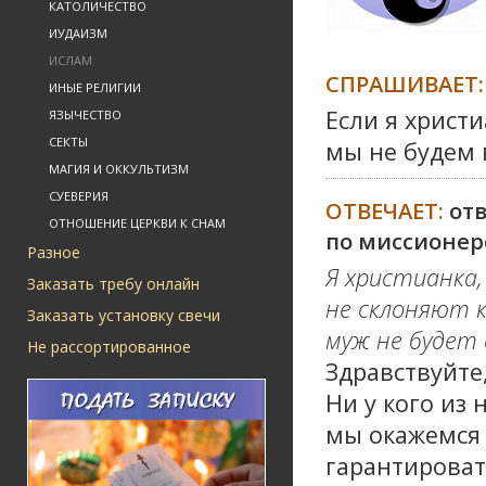
КАТОЛИЧЕСТВО
ИУДАИЗМ
ИСЛАМ
СПРАШИВАЕТ:
ИНЫЕ РЕЛИГИИ
Если я христ
ЯЗЫЧЕСТВО
СЕКТЫ
мы не будем 
МАГИЯ И ОККУЛЬТИЗМ
СУЕВЕРИЯ
ОТВЕЧАЕТ:
от
ОТНОШЕНИЕ ЦЕРКВИ К СНАМ
по миссионер
Разное
Я христианка,
Заказать требу онлайн
не склоняют к
Заказать установку свечи
муж не будет 
Не рассортированное
Здравствуйте
Ни у кого из 
мы окажемся 
гарантироват