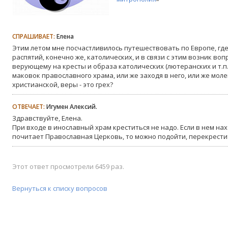
СПРАШИВАЕТ:
Елена
Этим летом мне посчастливилось путешествовать по Европе, где
распятий, конечно же, католических, и в связи с этим возник во
верующему на кресты и образа католических (лютеранских и т.п.
маковок православного храма, или же заходя в него, или же моле
христианской, веры - это грех?
ОТВЕЧАЕТ:
Игумен Алексий.
Здравствуйте, Елена.
При входе в инославный храм креститься не надо. Если в нем на
почитает Православная Церковь, то можно подойти, перекрестит
Этот ответ просмотрели 6459 раз.
Вернуться к списку вопросов