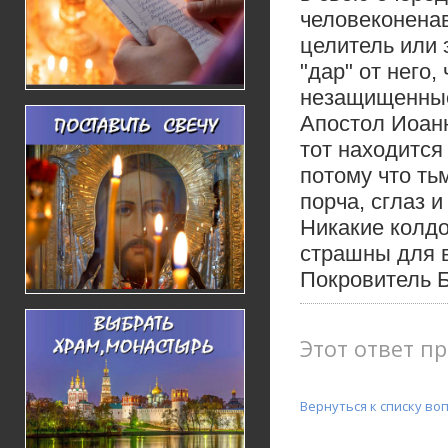
человеконенав
целитель или 
"дар" от него
незащищенные
Апостол Иоанн
тот находится 
потому что тьм
порча, сглаз и
Никакие колдо
страшны для в
Покровитель Б
Этот ответ пр
Вернуться к списку во