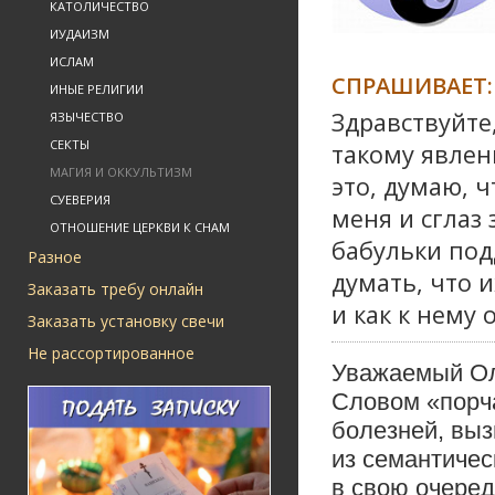
КАТОЛИЧЕСТВО
ИУДАИЗМ
ИСЛАМ
СПРАШИВАЕТ:
ИНЫЕ РЕЛИГИИ
Здравствуйте
ЯЗЫЧЕСТВО
СЕКТЫ
такому явлени
МАГИЯ И ОККУЛЬТИЗМ
это, думаю, ч
СУЕВЕРИЯ
меня и сглаз 
ОТНОШЕНИЕ ЦЕРКВИ К СНАМ
бабульки под
Разное
думать, что 
Заказать требу онлайн
и как к нему 
Заказать установку свечи
Не рассортированное
Уважаемый Ол
Словом «порч
болезней, выз
из семантичес
в свою очеред