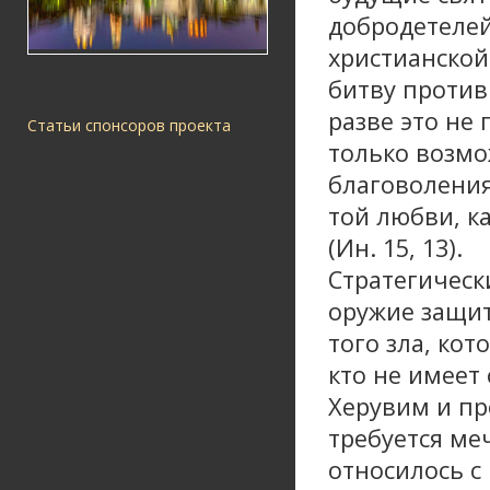
добродетелей
христианской
битву против
разве это не 
Статьи спонсоров проекта
только возмо
благоволения
той любви, к
(Ин. 15, 13).
Стратегическ
оружие защит
того зла, ко
кто не имеет 
Херувим и пр
требуется ме
относилось с