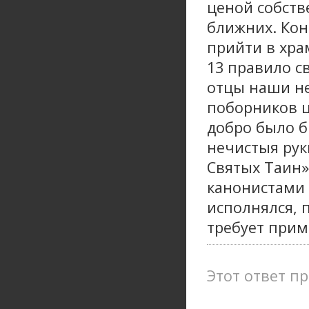
ценой собств
ближних. Кон
прийти в хра
13 правило с
отцы наши не
поборников ц
добро было б
нечистыя рук
Святых Таин»
канонистами з
исполнялся, п
требует прим
Этот ответ пр