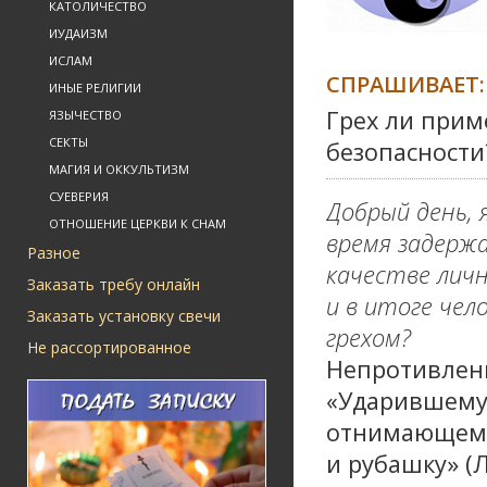
КАТОЛИЧЕСТВО
ИУДАИЗМ
ИСЛАМ
СПРАШИВАЕТ:
ИНЫЕ РЕЛИГИИ
Грех ли прим
ЯЗЫЧЕСТВО
СЕКТЫ
безопасности
МАГИЯ И ОККУЛЬТИЗМ
СУЕВЕРИЯ
Добрый день, 
ОТНОШЕНИЕ ЦЕРКВИ К СНАМ
время задержа
Разное
качестве личн
Заказать требу онлайн
и в итоге чел
Заказать установку свечи
грехом?
Не рассортированное
Непротивлени
«Ударившему 
отнимающему 
и рубашку» (Л