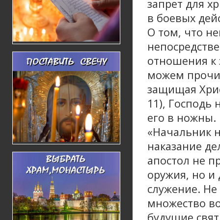
запрет для х
в боевых дей
О том, что н
непосредстве
отношения к 
можем прочит
защищая Христ
11), Господь
его в ножны. 
«Начальник н
наказание де
апостол не п
оружия, но и
служение. Не
множество во
будущие свят