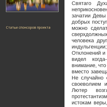
Святаго Ду
неприкоснове
зачатии Девы
добрых поступ
можно сдела
Статьи спонсоров проекта
сверхдолжных
человека дру
индульгенции;
Отклонений и 
видел когда
внимание, что
вместо завещ
Не случайно 
своеволием и
Лютер возг
протестантизм
истокам веры