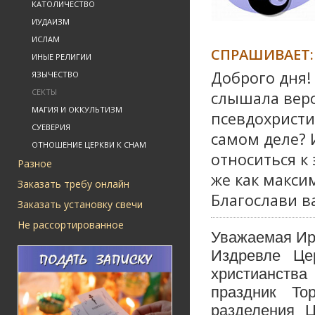
КАТОЛИЧЕСТВО
ИУДАИЗМ
ИСЛАМ
СПРАШИВАЕТ:
ИНЫЕ РЕЛИГИИ
Доброго дня!
ЯЗЫЧЕСТВО
СЕКТЫ
слышала верси
МАГИЯ И ОККУЛЬТИЗМ
псевдохристиа
СУЕВЕРИЯ
самом деле? 
ОТНОШЕНИЕ ЦЕРКВИ К СНАМ
относиться к
Разное
же как макси
Заказать требу онлайн
Благослави ва
Заказать установку свечи
Не рассортированное
Уважаемая Ир
Издревле Це
христианства
праздник То
разделения 