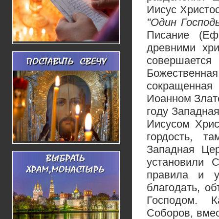
Иисус Христос
"Один Господь
Писание (Еф
древними хри
совершается
Божественна
сокращенная
Иоанном Злато
году Западная
Иисусом Хрис
гордость, т
Западная Цер
установили 
правила и у
благодать, о
Господом. К
Соборов, вмес