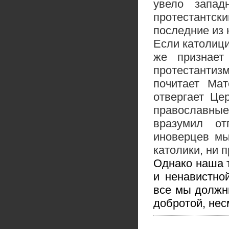
увело запад
протестантск
последние из 
Если католици
же признает
протестантиз
почитает Мат
отвергает Це
православны
вразумил о
иноверцев м
католики, ни 
Однако наша т
и ненавистно
все мы должн
добротой, нес