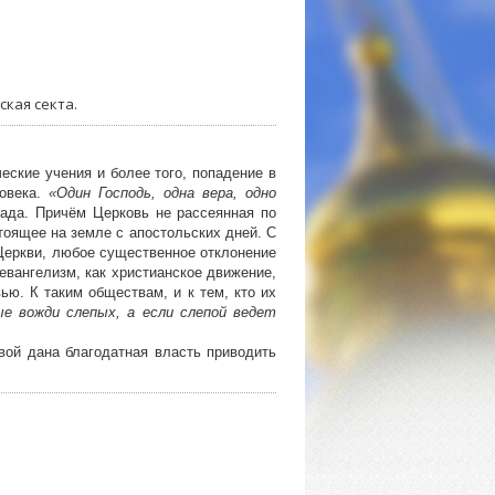
ская секта.
ческие учения и более того, попадение в
ловека.
«Один Господь, одна вера, одно
 ада. Причём Церковь не рассеянная по
тоящее на земле с апостольских дней. С
 Церкви, любое существенное отклонение
 евангелизм, как христианское движение,
ью. К таким обществам, и к тем, кто их
е вожди слепых, а если слепой ведет
вой дана благодатная власть приводить