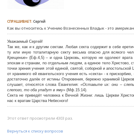
СПРАШИВАЕТ:
Сергей
Как вы относитесь к Учению Вознесенных Владык - это американ
Уважаемый Сергей!
Так же, как и к другим сектам. Любая секта содержит в себе ерети
ту или иную тоталитарную секту весьма опасно для всякого че
Крещение»
(Еф.4,5) – и одна Церковь, которую не одолеют врата
эпохам и странам, по отдельным людям, а единое тело Христово, с
точки зрения учения этой единой, святой, соборной и апостольской
от хранимого ей евангельского учения есть «секта» - к прискорбию,
достаточно далёк от истины Откровения, бережно хранимой Церков
слушает, относятся слова Евангелия:
«Оставьте их: они – слепы
слепого, то оба упадут в яму»
(Мф.15:14).
Секта не приведёт человека к Вечной Жизни: лишь Церкви Христо
нас к вратам Царства Небесного!
Этот ответ просмотрели 4303 раз.
Вернуться к списку вопросов