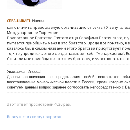
СПРАШИВАЕТ:
Инесса
как отличить православную организацию от секты? Я запуталась
Международное Тюремное
Православное Братство Святого отца Серафима Платинского, и у
пытается приобщить меня в это братство. Вроде все понятно, я в
казалось бы, в самом названии этого братства присутствует пон
то, что учредитель этого фонда называет себя “монархистом”. Е
Стоит ли мне приобщаться к этому братству, и участвовать в ег
Уважаемая Инесса!
Данная организация не представляет собой сектантское об
восстановление монархической власти в России, среди которых оч
советуем данный вопрос заранее соглосовать непосредственно с В
Этот ответ просмотрели 4020 раз.
Вернуться к списку вопросов