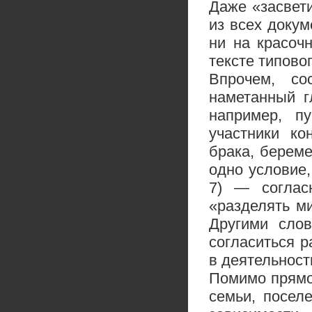
Даже «засвет
из всех докум
ни на красоч
тексте типово
Впрочем, со
наметанный г
например, пу
участники ко
брака, берем
одно условие,
7) — соглас
«разделять м
Другими сло
согласиться 
в деятельност
Помимо прямо
семьи, посел