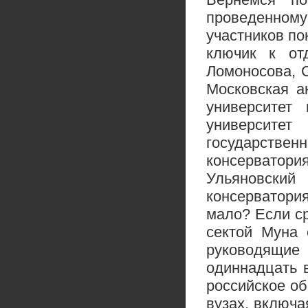
проведенному 
участников по
ключик к от
Ломоносова, С
Московская а
университет 
университе
государствен
консерватори
Ульяновски
консерватори
мало? Если ср
сектой Муна 
руководящие 
одиннадцать 
российское об
вузах, включа