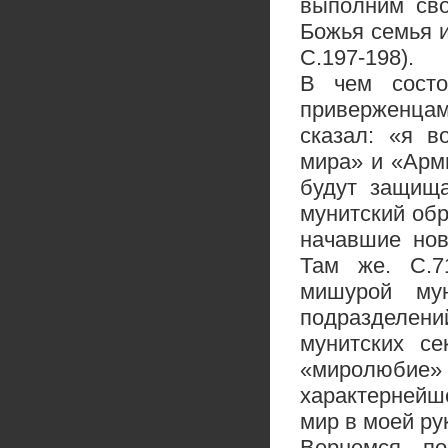
выполним сво
Божья семья и
С.197-198).
В чем состо
приверженцам
сказал: «я в
мира» и «Арм
будут защища
мунитский обр
начавшие нов
Там же. С.71
мишурой му
подразделен
мунитских с
«миролюбие» 
характернейш
мир в моей рук
Вернемся по