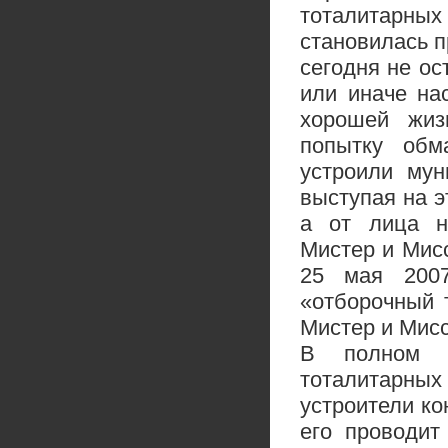
тоталитарных 
становилась 
сегодня не ос
или иначе на
хорошей жиз
попытку обм
устроили му
выступая на э
а от лица н
Мистер и Мисс
25 мая 2007
«отборочный 
Мистер и Мисс
В полном с
тоталитарных
устроители ко
его проводит