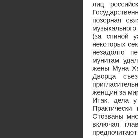
лиц российс
Государственн
позорная свя
музыкального 
(за спиной 
некоторых сек
незадолго п
мунитам удал
жены Муна Ха
Дворца съе
пригласител
женщин за мир
Итак, дела 
Практически 
Отозваны мно
включая гла
предпочита