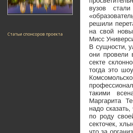
просветительн
вузов стал
«образовате
решили перет
на свой нов
Статьи спонсоров проекта
Мисс Универси
В сущности, у
они провели 
секте склонн
тогда это шо
Комсомольско
профессионал
такими всен
Маргарита Т
надо сказать,
по роду свое
секточек, хлы
что за органи