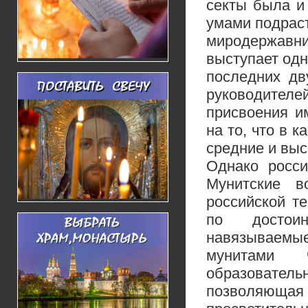
секты была и
умами подрас
миродержавн
выступает одн
последних дв
руководител
присвоения и
на то, что в 
средние и вы
Однако росси
Мунитские 
российской т
по достоин
навязываемы
мунитами 
образователь
позволяющая