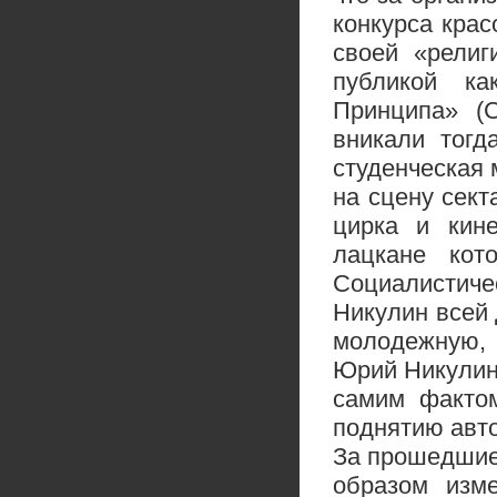
конкурса крас
своей «религ
публикой ка
Принципа» (
вникали тогд
студенческая 
на сцену сек
цирка и кин
лацкане кот
Социалистиче
Никулин всей
молодежную, 
Юрий Никулин,
самим фактом
поднятию авто
За прошедшие
образом изм