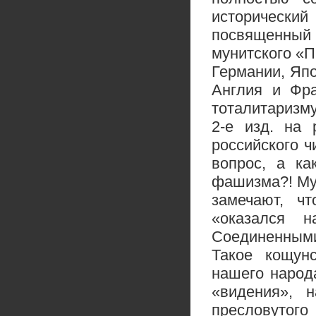
историческ
посвященный
мунитского «П
Германии, Яп
Англия и Фр
тоталитаризм
2-е изд. на 
российского 
вопрос, а к
фашизма?! Му
замечают, ч
«оказался 
Соединенными 
Такое кощун
нашего народ
«видения», 
пресловутого