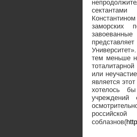
непродолжит
сектантами
Константин
заморских п
завоеванные
представляе
Университет».
тем меньше н
тоталитарной
или неучастие
является этот
хотелось бы
учреждений 
осмотритель
российск
соблазнов(
htt