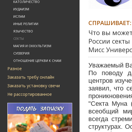
КАТОЛИЧЕСТВО
ИУДАИЗМ
ИСЛАМ
СПРАШИВАЕТ:
ИНЫЕ РЕЛИГИИ
Что вы может
ЯЗЫЧЕСТВО
СЕКТЫ
России секты
МАГИЯ И ОККУЛЬТИЗМ
Мисс Универс
СУЕВЕРИЯ
ОТНОШЕНИЕ ЦЕРКВИ К СНАМ
Уважаемый Ва
Разное
По поводу д
Заказать требу онлайн
центров изуч
Заказать установку свечи
заявил, что 
Не рассортированное
проникновения
"Секта Муна 
всеобщий ми
всегда стрем
структурах. 