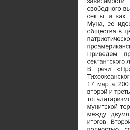
зависимости
свободного вы
секты и как 
Муна, ее иде
общества в ц
патриотичес
проамериканс
Приведем п
сектантского 
В речи «Про
Тихоокеанско
17 марта 200
второй и трет
тоталитаризм
мунитской те
между двумя
итогов Втор
полностью с