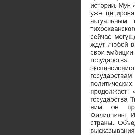
истории. Мун 
уже цитирова
актуальным 
тихоокеанско
сейчас могущ
ждут любой в
свои амбиции 
государств»
экспансион
государствам
политическ
продолжает: 
государства 
ним он при
Филиппины, И
страны. Объе
высказывания