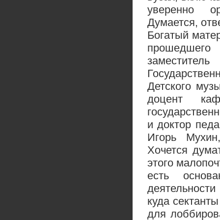
уверенно о
Думается, отв
Богатый мате
прошедшего
заместите
Государствен
Детского муз
доцент каф
государственн
и доктор педа
Игорь Мухин
Хочется дума
этого малопоч
есть основ
деятельности
куда сектанты
для лоббиров