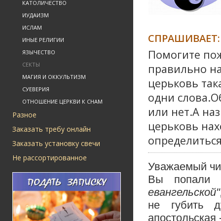
КАТОЛИЧЕСТВО
ИУДАИЗМ
ИСЛАМ
СПРАШИВАЕТ:
ИНЫЕ РЕЛИГИИ
Помогите пож
ЯЗЫЧЕСТВО
СЕКТЫ
правильно на
МАГИЯ И ОККУЛЬТИЗМ
церьковь так
СУЕВЕРИЯ
одни слова.О
ОТНОШЕНИЕ ЦЕРКВИ К СНАМ
или нет.А на
Разное
церьковь нах
Заказать требу онлайн
определиться
Заказать установку свечи
Не рассортированное
Уважаемый чи
Вы попали
евангельской"
не губить д
апостольская 