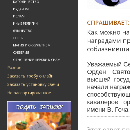
КАТОЛИЧЕСТВО
ИУДАИЗМ
ИСЛАМ
СПРАШИВАЕТ:
ИНЫЕ РЕЛИГИИ
Как можно на
ЯЗЫЧЕСТВО
СЕКТЫ
наградами пр
МАГИЯ И ОККУЛЬТИЗМ
соблазнивших
СУЕВЕРИЯ
ОТНОШЕНИЕ ЦЕРКВИ К СНАМ
Уважаемый С
Разное
Орден Свято
Заказать требу онлайн
высшей госуд
Заказать установку свечи
начали награж
Не рассортированное
способствующ
кавалеров о
имени В. Гоча
Этот ответ пр