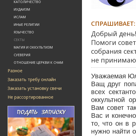
КАТОЛИЧЕСТВО
ИУДАИЗМ
ИСЛАМ
СПРАШИВАЕТ:
ИНЫЕ РЕЛИГИИ
Добрый день
ЯЗЫЧЕСТВО
СЕКТЫ
Помоги совет
МАГИЯ И ОККУЛЬТИЗМ
собрания сек
СУЕВЕРИЯ
не принимают
ОТНОШЕНИЕ ЦЕРКВИ К СНАМ
Разное
Уважаемая Юл
Заказать требу онлайн
Ващ друг попа
Заказать установку свечи
всех сектант
Не рассортированное
оккультной о
Вам совет та
Вас и конечн
то, что он в 
нужно найти 