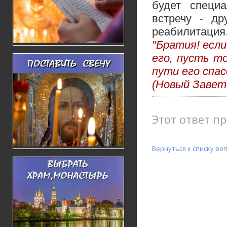
будет специа
встречу - д
реабилитация
"Братия! есл
его, пусть т
пути его спа
(Новый Завет.
Этот ответ пр
Вернуться к списку во