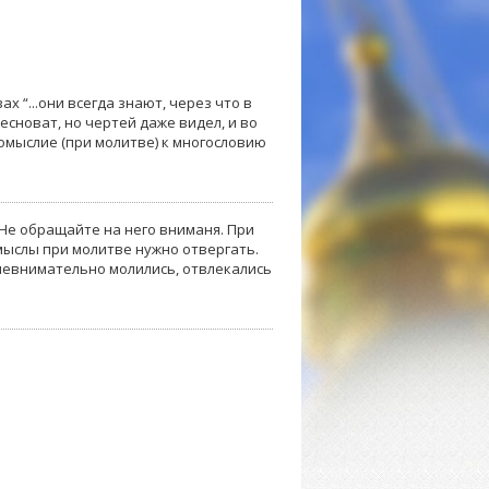
х “...они всегда знают, через что в
 бесноват, но чертей даже видел, и во
огомыслие (при молитве) к многословию
 Не обращайте на него вниманя. При
мыслы при молитве нужно отвергать.
 невнимательно молились, отвлекались