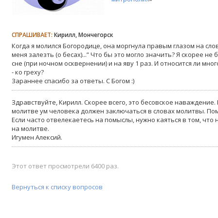
СПРАШИВАЕТ:
Кирилл, Мончегорск
Когда я молился Богородице, она моргнула правым глазом на слова
меня залезть (о бесах)...” Что бы это могло значить? Я скорее не
сне (при ночном осквернении) и на яву 1 раз. И относится ли мн
- ко греху?
Зараннее спасибо за ответы. С Богом :)
Здравствуйте, Кирилл. Скорее всего, это бесовское наваждение.
молитве ум человека должен заключаться в словах молитвы. По
Если часто отвелекаетесь на помыслы, нужно каяться в том, что
на молитве.
Игумен Алексий.
Этот ответ просмотрели 6400 раз.
Вернуться к списку вопросов