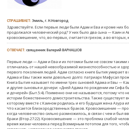
СПРАШИВАЕТ:
Эмиль, г. Н.Новгород
Здравствуйте. Если первые люди были Адам и Ева и кроме них бо
продолжался человеческий род? У них было два сына — Каин и А
кровосмешение, что, во-первых, считается грехом, а во-вторых,
ОТВЕЧАЕТ:
священник Валерий ВАРНАШОВ
Первые люди — Адам и Ева и их потомки были не совсем такими 
отличалась от нашей невообразимой жизнеспособностью и здор
первого поколения людей. Адам согласно книге Бытия умирает в 
Адама и Евы также жили довольно долго: патриарх Мафусал прожил
Книга Бытия называет по имени трех сыновей Адама и Евы — Каи
и другие сыновья и дочери: «Дней Адама по рождении им Сифа был
и дочерей» (Быт.5:4). Поименно они не называются, потому что 
истории божественного домостроительства. Также существует в
которому вместе с Каином родилась и его будущая жена Азура ил
Что касается близкородственных браков. Кровосмешение — про
когда человечество сильно размножилось, в связи с чем и был 
браки (Втор.27:22). Кровосмешение — это проблема слабой чело
время жизни человека перед Всемирным потопом для того, чтобы
совершить непомерное количество грехов.