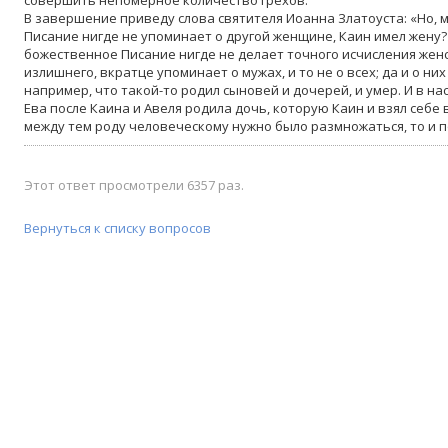
В завершение приведу слова святителя Иоанна Златоуста: «Но, мо
Писание нигде не упоминает о другой женщине, Каин имел жену?
божественное Писание нигде не делает точного исчисления женск
излишнего, вкратце упоминает о мужах, и то не о всех; да и о ни
например, что такой-то родил сыновей и дочерей, и умер. И в н
Ева после Каина и Авеля родила дочь, которую Каин и взял себе в
между тем роду человеческому нужно было размножаться, то и п
Этот ответ просмотрели 6357 раз.
Вернуться к списку вопросов