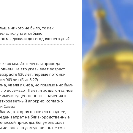
льше никого не было, то как
вель, получается было
 как мы дожили до сегодняшнего дня?
же как мы. Их телесная природа
овьем. На это указывает возраст
возрасте 930 лет, первые потомки
 969 лет (Быт.5:27).
на, Авеля и Сифа, но помимо них были
о восемьсот [] лет, и родил он сынов
не имели существенного значения в
етхозаветный апокриф, согласно
и Савва.
блема, которая возникла позднее,
введен запрет на близкородственные
веческой природы. Бог уменьшает
 человек за долгую жизнь не смог