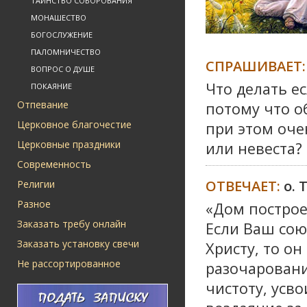
ТАИНСТВО СОБОРОВАНИЯ
МОНАШЕСТВО
БОГОСЛУЖЕНИЕ
ПАЛОМНИЧЕСТВО
СПРАШИВАЕТ:
ВОПРОС О ДУШЕ
Что делать е
ПОКАЯНИЕ
Отпевание
потому что о
Церковное благочестие
при этом оче
Церковные праздники
или невеста?
Современность
ОТВЕЧАЕТ:
о. 
Религии
Разное
«Дом построе
Заказать требу онлайн
Если Ваш сою
Заказать установку свечи
Христу, то о
Не рассортированное
разочаровани
чистоту, усво