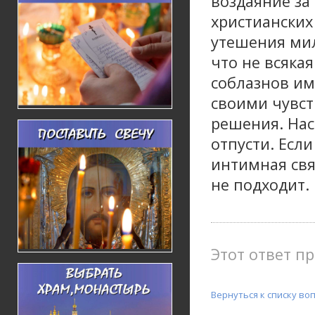
воздаяние за
христианских
утешения мил
что не всяка
соблазнов им
своими чувст
решения. Нас
отпусти. Если
интимная связ
не подходит.
Этот ответ пр
Вернуться к списку во