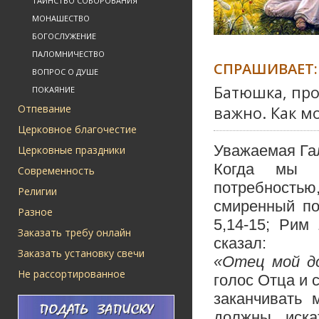
ТАИНСТВО СОБОРОВАНИЯ
МОНАШЕСТВО
БОГОСЛУЖЕНИЕ
ПАЛОМНИЧЕСТВО
СПРАШИВАЕТ:
ВОПРОС О ДУШЕ
Батюшка, про
ПОКАЯНИЕ
Отпевание
важно. Как м
Церковное благочестие
Уважаемая Га
Церковные праздники
Когда мы с
Современность
потребность
Религии
смиренный по
Разное
5,14-15;
Рим 
Заказать требу онлайн
сказал:
Заказать установку свечи
«Отец мой д
Не рассортированное
голос Отца и 
заканчивать 
должны иска