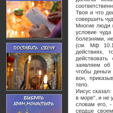
соответственн
Твоя и что д
совершить чуд
Многие люди 
условие чуда
болезнями, н
(см. Мф 10.
действиях, 
действовать
заявляем об
чтобы деньги
вон, приказы
тело.
Иисус сказал:
в море", и не 
словам его, -
сердце своем