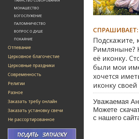
ТАИНСТВО СОБОРОВАНИЯ
МОНАШЕСТВО
БОГОСЛУЖЕНИЕ
ПАЛОМНИЧЕСТВО
СПРАШИВАЕТ:
ВОПРОС О ДУШЕ
Подскажите, 
ПОКАЯНИЕ
Отпевание
Римляныне? К
Церковное благочестие
её иконку. Ст
Церковные праздники
были мои име
Современность
хочется име
Религии
иконку своей
Разное
Уважаемая Ан
Заказать требу онлайн
Можете скача
Заказать установку свечи
с нашего сайт
Не рассортированное