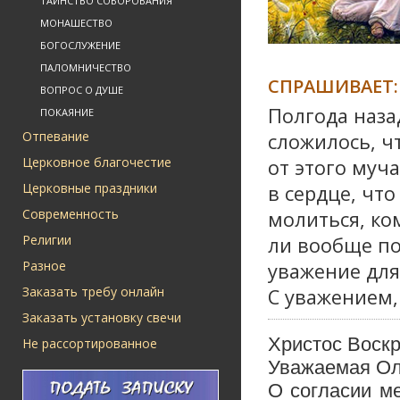
ТАИНСТВО СОБОРОВАНИЯ
МОНАШЕСТВО
БОГОСЛУЖЕНИЕ
ПАЛОМНИЧЕСТВО
СПРАШИВАЕТ:
ВОПРОС О ДУШЕ
Полгода наза
ПОКАЯНИЕ
Отпевание
сложилось, ч
Церковное благочестие
от этого муч
Церковные праздники
в сердце, что
Современность
молиться, ко
Религии
ли вообще п
Разное
уважение для
Заказать требу онлайн
С уважением,
Заказать установку свечи
Христос Воскр
Не рассортированное
Уважаемая Ол
О согласии м