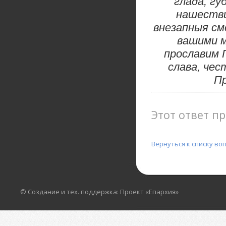
глада, гу
нашестви
внезапныя сме
вашими 
прославим 
слава, чес
Пр
Этот ответ пр
Вернуться к списку во
© Создание и тех. поддержка: Проект «Епархия»