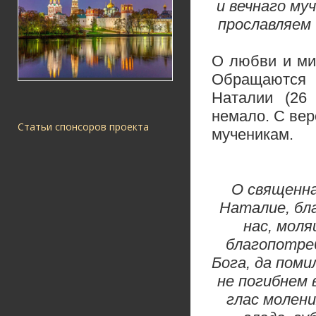
и вечнаго м
прославляем 
О любви и ми
Обращаются 
Наталии (26 
немало. С ве
Статьи спонсоров проекта
мученикам.
О священна
Наталие, бл
нас, моля
благопотре
Бога, да поми
не погибнем 
глас молен