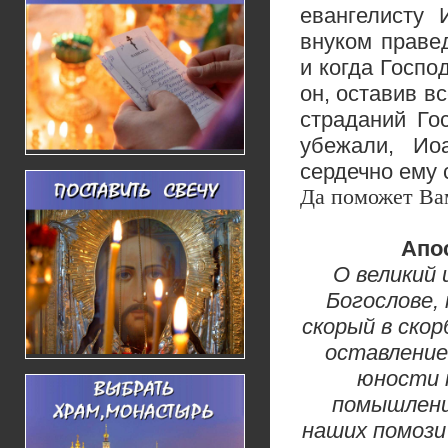
евангелисту 
внуком праве
и когда Госпо
он, оставив в
страданий Го
убежали, Ио
сердечно ему 
Да поможет Ва
Апо
О великий 
Богослове,
скорый в ско
оставление
юности 
помышлени
наших помози