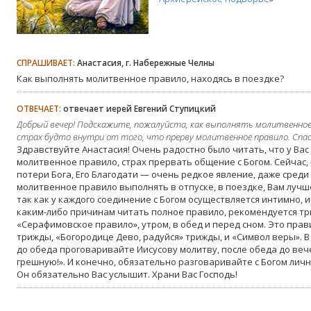
СПРАШИВАЕТ:
Анастасия, г. Набережные Челны
Как выполнять молитвенное правило, находясь в поездке?
ОТВЕЧАЕТ:
отвечает иерей Евгений Ступицкий
Добрый вечер! Подскажите, пожалуйста, как выполнять молитвенное 
страх будто внутри от того, что прерву молитвенное правило. Спас
Здравствуйте Анастасия! Очень радостно было читать, что у Вас
молитвенное правило, страх прервать общение с Богом. Сейчас, 
потери Бога, Его Благодати — очень редкое явление, даже сред
молитвенное правило выполнять в отпуске, в поездке, Вам лучш
так как у каждого соединение с Богом осуществляется интимно, 
каким-либо причинам читать полное правило, рекомендуется тр
«Серафимовское правило», утром, в обед и перед сном. Это пра
трижды, «Богородице Дево, радуйся» трижды, и «Символ веры». 
до обеда проговаривайте Иисусову молитву, после обеда до веч
грешную!». И конечно, обязательно разговаривайте с Богом лично
Он обязательно Вас услышит. Храни Вас Господь!