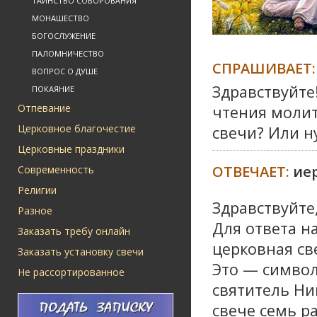
ТАИНСТВО СОБОРОВАНИЯ
МОНАШЕСТВО
БОГОСЛУЖЕНИЕ
ПАЛОМНИЧЕСТВО
СПРАШИВАЕТ:
ВОПРОС О ДУШЕ
Здравствуйте
ПОКАЯНИЕ
Отпевание
чтения молит
Церковное благочестие
свечи? Или н
Церковные праздники
ОТВЕЧАЕТ:
ие
Современность
Религии
Здравствуйте
Разное
Для ответа н
Заказать требу онлайн
церковная све
Заказать установку свечи
Это — символ
Не рассортированное
святитель Н
свече семь р