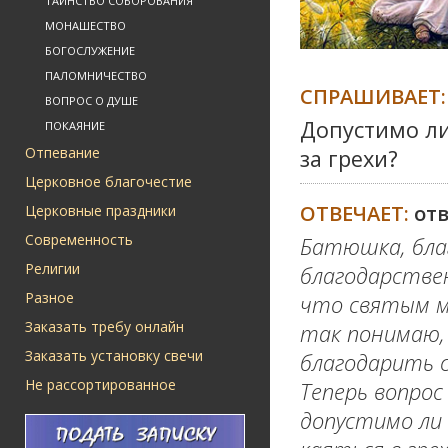
ТАИНСТВО СОБОРОВАНИЯ
МОНАШЕСТВО
БОГОСЛУЖЕНИЕ
ПАЛОМНИЧЕСТВО
СПРАШИВАЕТ:
ВОПРОС О ДУШЕ
Допустимо ли
ПОКАЯНИЕ
Отпевание
за грехи?
Церковное благочестие
ОТВЕЧАЕТ:
от
Церковные праздники
Современность
Батюшка, бла
Религии
благодарствен
Разное
что святым мы
Заказать требу онлайн
так понимаю,
Заказать установку свечи
благодарить 
Не рассортированное
Теперь вопрос
допустимо ли 