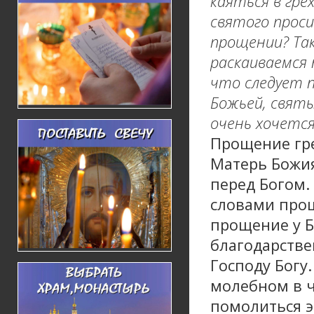
каяться в гре
святого прос
прощении? Так
раскаиваемся 
что следует 
Божьей, святы
очень хочется
Прощение грех
Матерь Божия
перед Богом.
словами прощ
прощение у Б
благодарстве
Господу Богу
молебном в ч
помолиться э