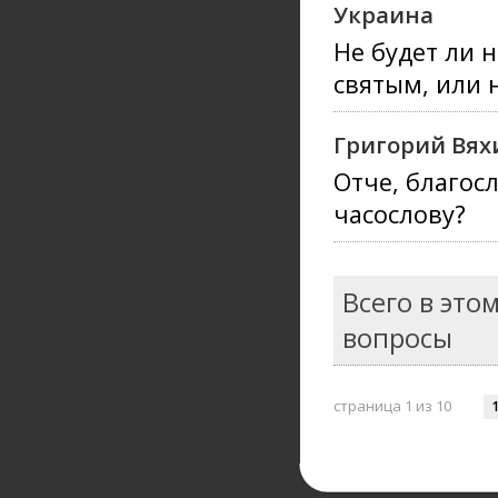
Украина
Не будет ли 
святым, или 
Григорий Вях
Отче, благос
часослову?
Всего в это
вопросы
страница 1 из 10