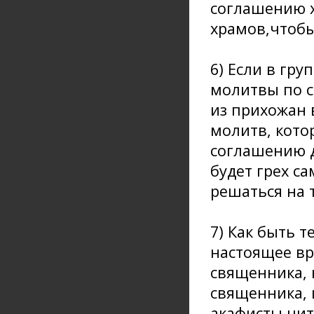
соглашению х
храмов,чтобы
6) Если в гр
молитвы по с
из прихожан 
молитв, кото
соглашению 
будет грех с
решаться на 
7) Как быть 
настоящее вр
священника, 
священника, 
акафисты чит