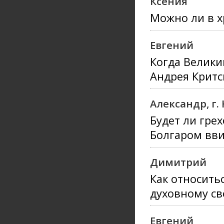
Ксения
Можно ли в х
Евгений
Когда Велики
Андрея Критс
Александр, г
Будет ли гре
Болгаром вви
Димитрий
Как относить
духовному св
Евгений