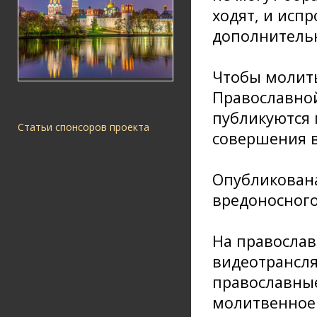
ходят, и исп
дополнитель
Чтобы молить
Православной 
публикуются 
Статьи спонсоров проекта
совершения в
Опубликована
вредоносного
На православ
видеотрансля
православные
молитвенное 