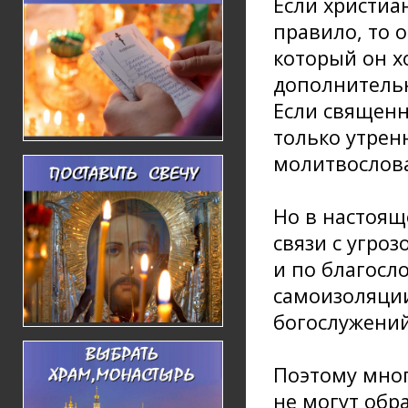
Если христиа
правило, то 
который он х
дополнитель
Если священн
только утрен
молитвослов
Но в настоящ
связи с угро
и по благосл
самоизоляции
богослужений
Поэтому мног
не могут обр