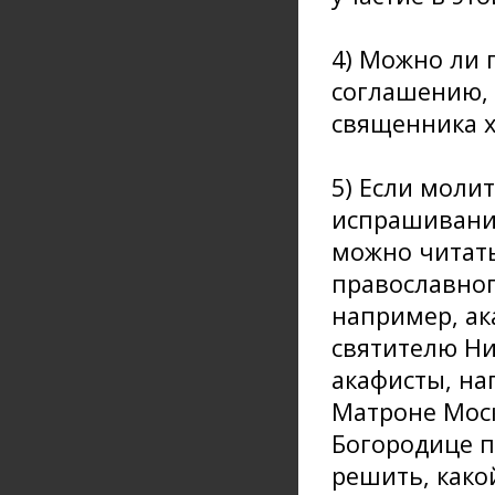
4) Можно ли 
соглашению, 
священника х
5) Если моли
испрашивания
можно читать
православног
например, ак
святителю Ни
акафисты, на
Матроне Моск
Богородице п
решить, како