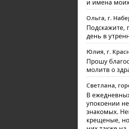
и имена моих
Ольга, г. На
Подскажите, 
день в утрен
Юлия, г. Крас
Прошу благос
молитв о здр
Светлана, го
В ежедневных
упокоении не
знакомых. Не
крещеные, но 
них также на