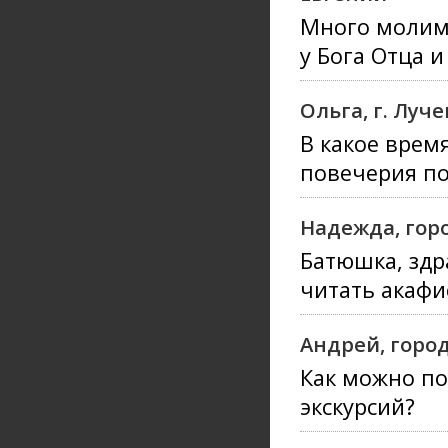
Много молимс
у Бога Отца и
Ольга, г. Луч
В какое врем
повечерия по
Надежда, гор
Батюшка, здр
читать акафи
Андрей, горо
Как можно по
экскурсий?