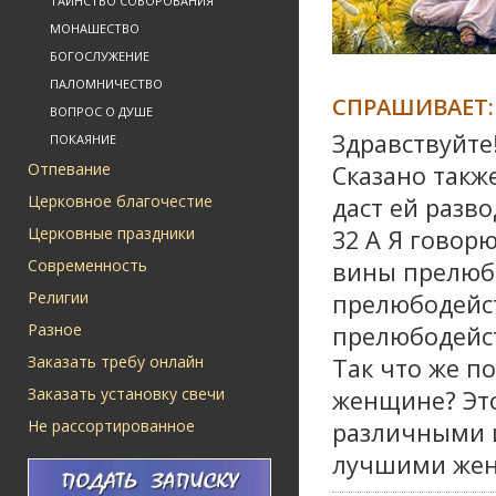
ТАИНСТВО СОБОРОВАНИЯ
МОНАШЕСТВО
БОГОСЛУЖЕНИЕ
ПАЛОМНИЧЕСТВО
СПРАШИВАЕТ:
ВОПРОС О ДУШЕ
Здравствуйте!
ПОКАЯНИЕ
Отпевание
Сказано также
Церковное благочестие
даст ей разв
Церковные праздники
32 А Я говор
Современность
вины прелюбо
Религии
прелюбодейст
Разное
прелюбодейст
Заказать требу онлайн
Так что же п
Заказать установку свечи
женщине? Это
Не рассортированное
различными 
лучшими жена