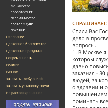
ТАИНСТВО СОБОРОВАНИЯ
МОНАШЕСТВО
БОГОСЛУЖЕНИЕ
ПАЛОМНИЧЕСТВО
СПРАШИВАЕТ:
ВОПРОС О ДУШЕ
Спаси Вас Го
ПОКАЯНИЕ
Отпевание
дело в просв
Церковное благочестие
вопросы.
Церковные праздники
1. В Москве 
Современность
котором служ
Религии
давно повысил
Разное
заказная - 3
Заказать требу онлайн
людей, за ко
Заказать установку свечи
о здравии и о
Не рассортированное
повышением ц
поминать все