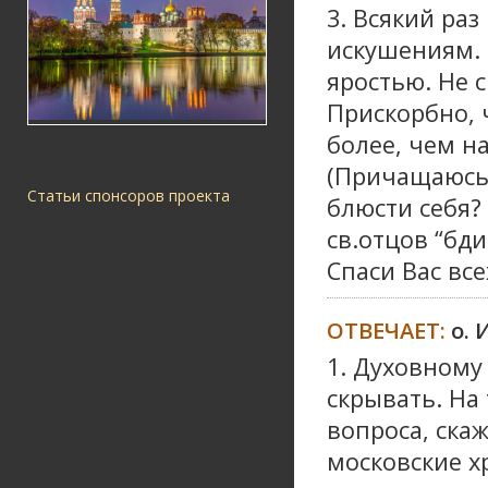
3. Всякий ра
искушениям. 
яростью. Не 
Прискорбно, 
более, чем на
(Причащаюсь 
Статьи спонсоров проекта
блюсти себя?
св.отцов “бдит
Спаси Вас все
ОТВЕЧАЕТ:
о.
1. Духовному
скрывать. На
вопроса, ска
московские х