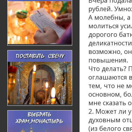
Вчера подала 
рублей. Умно
А молебны, а
молиться уси
дорогого батю
деликатности
возможно, он
повышения.
Что делать? 
оглашаются в
тем, что не 
основном, бо
мне сказать 
2. Может ли 
духовным отц
(из белого св