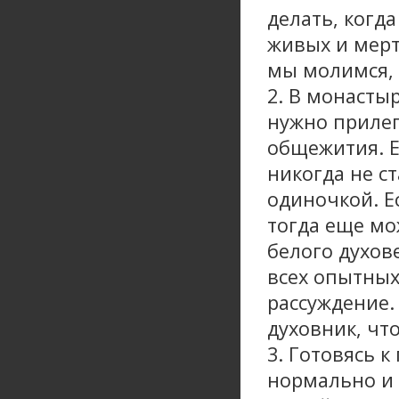
делать, когд
живых и мерт
мы молимся, а
2. В монастыр
нужно прилеп
общежития. Е
никогда не ст
одиночкой. Е
тогда еще м
белого духов
всех опытных
рассуждение.
духовник, чт
3. Готовясь к
нормально и 