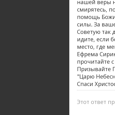
нашей веры н
смирятесь, п
помощь Божию
силы. За ваш
Советую так 
идите, если 
место, где м
Ефрема Сирин
прочитайте с
Призывайте Г
"Царю Небесн
Спаси Христос
Этот ответ пр