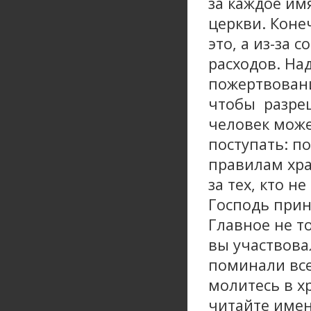
за каждое им
церкви. Коне
это, а из-за 
расходов. На
пожертвования
чтобы разреш
человек може
поступать: п
правилам хра
за тех, кто н
Господь прин
Главное не т
вы участвова
поминали все
молитесь в х
читайте имен